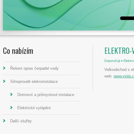
Co nabízím
ELEKTRO-V
Doporučuji
»
Elektro-
Řešení oprav čerpadel vody
Velkoobchod s e
web:
www.viola.
Silnoproudé elekroinstalace
Domovní a průmyslové instalace
Elektrické vytápění
Další služby