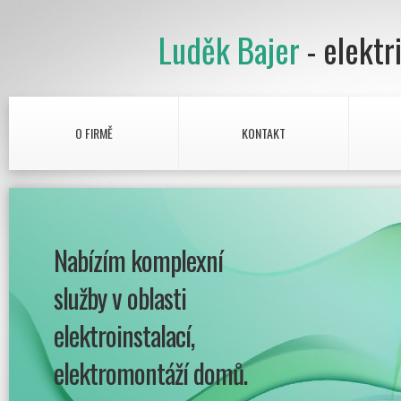
Luděk Bajer
- elektr
O FIRMĚ
KONTAKT
Nabízím komplexní
služby v oblasti
elektroinstalací,
elektromontáží domů.